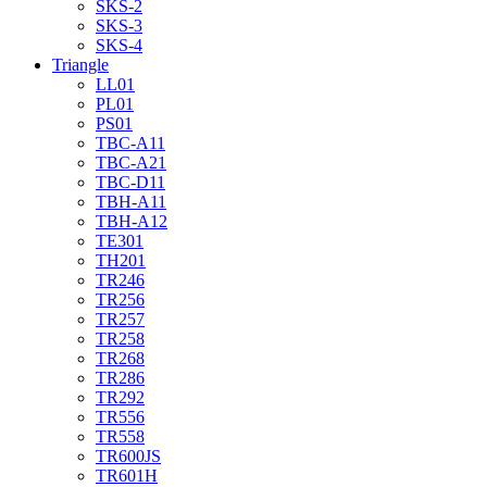
SKS-2
SKS-3
SKS-4
Triangle
LL01
PL01
PS01
TBC-A11
TBC-A21
TBC-D11
TBH-A11
TBH-A12
TE301
TH201
TR246
TR256
TR257
TR258
TR268
TR286
TR292
TR556
TR558
TR600JS
TR601H