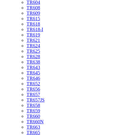
TR604
TR608
TR609
TR615
TR618
TR618-I
TR619
TR621
TR624
TR625
TR628
TR638
TR643
TR645
TR646
TR652
TR656
TR657
TR657JS
TR658
TR659
TR660
TR660N
TR663
TR665