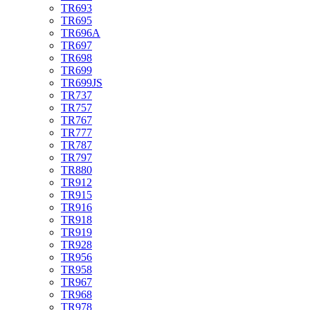
TR693
TR695
TR696A
TR697
TR698
TR699
TR699JS
TR737
TR757
TR767
TR777
TR787
TR797
TR880
TR912
TR915
TR916
TR918
TR919
TR928
TR956
TR958
TR967
TR968
TR978