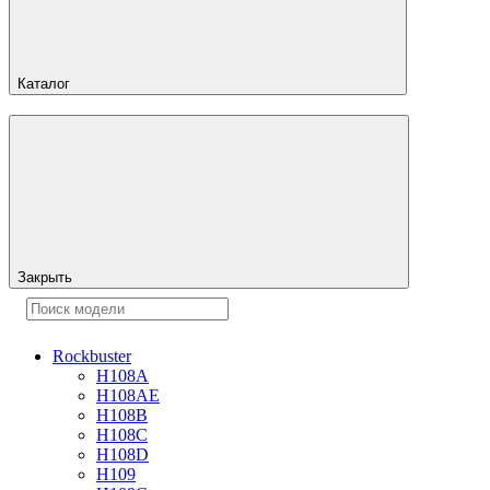
Каталог
Закрыть
Rockbuster
H108A
H108AE
H108B
H108C
H108D
H109