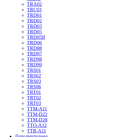
TRA02
TRC03
TRD01
TRD02
TRD03
TRD05
TRD05II
TRD06
TRD88
TRD97
TRD98
TRD99
TRS01
TRS02
TRS03
TRS06
TRT01
TRT02
TRT03
TTM-A11
TTM-D22
TTM-D28
TTO-A12
TTR-A11
Дополнительно